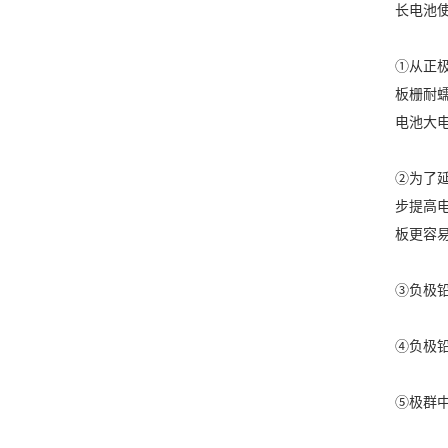
长电池使
①从正极
板栅耐蠕
电池大
②为了
步提高电
板更容易
③负极铅
④负极铅
⑤极群中