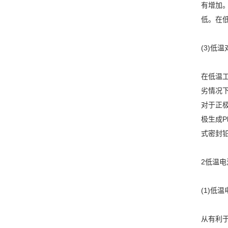
有增加。
低。在
(3)低
在低温
劣情况下
对于正
极生成P
式密封铅
2低温电
(1)低
从有利于