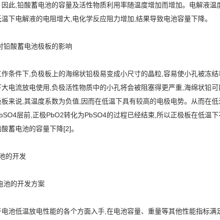
因此,铅酸蓄电池的容量及活性物质利用率随温度增加而增加。电解液温度
低温下电解液的电阻增大,电化学反应阻力增加,结果导致电池容量下降。
温对铅酸蓄电池极板的影响
工作条件下,负极板上的海绵状铅极易变成小尺寸的晶粒,容易使小孔被冻结
大电流放电使用,负极活性物质中的小孔将会被阻塞得更严重,海绵状铅可能
极板来说,其温度系数为负值,因而在低温下具有较高的电极电势。从而在低
bSO4层前,正极PbO2转化为PbSO4的过程已经结束,所以正极板在低温
酸蓄电池的容量下降[2]。
池的开发
温电池的开发方案
电池低温放电性能的各个方面入手,在电池容量、重量等其他性能指标满足