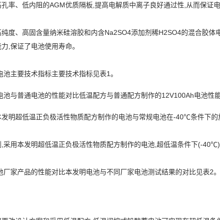
孔率、低内阻的AGM优质隔板,提高电解质中离子良好通过性,从而保证电
纯度、高固含量纳米硅溶胶和内含Na2SO4添加剂稀H2SO4的混合胶
力,保证了电池使用寿命。
温电池主要技术指标主要技术指标见表1。
温电池与普通电池的性能对比低温配方与普通配方制作的12V100Ah电池性
本发明超低温正负极活性物质配方制作的电池与常规电池在-40℃条件下的
,采用本发明超低温正负极活性物质配方制作的电池,超低温条件下(-40℃),
其他厂家产品的性能对比本发明电池与不同厂家电池测试结果的对比见表2