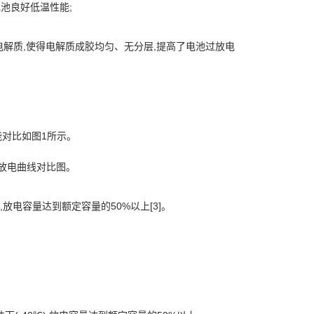
池良好低温性能;
体电解质,使得电解质成胶均匀、无分层,提高了电池过放电
能对比如图1所示。
放电曲线对比图。
放电容量达到额定容量的50%以上[3]。
。