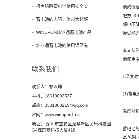
机房铅酸蓄电池使用安全实
池的低温
配方,-
蓄电池的内阻，值越大越好
部电压降
WINUPON炜业通蓄电池产品
接受能
炜业通蓄电池的使用误区有
本文从利
池使用
联系我们
1温度
联系人：祁汉坤
(1)蓄
手机：18610093537
邮箱：3381868219@qq.com
温度对
官网：www.winupon1.cn
地址： 深圳市宝安区龙华新区民乐科技园
蓄电池
G4栋圆梦科技大厦418
25℃时