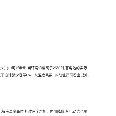
℃。从式(1)中可以看出,当环境温度高于25℃时,蓄电池的实际
t低于设计额定容量Ce。从温度系数K的取值还可看出,放电
解液温度高时,扩散速度增加、内阻降低,其电动势也略