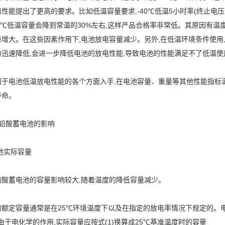
性能提出了更高的要求。比如低温容量要求,-40℃低温5小时率(终止电压1
40℃低温容量会降到常温的30%左右,这样产品合格率非常低。其原因有温
增大。在这些因素作用下,电池放电容量减少。另外,在低温环境条件使用
力迅速降低,会进一步降低电池的放电性能,导致电池的性能满足不了低温使
于电池低温放电性能的各个方面入手,在电池容量、重量等其他性能指标满
寿命。
对铅酸蓄电池的影响
电池实际容量
铅酸蓄电池的容量影响较大,随着温度的降低容量减少。
的额定容量通常是在25℃环境温度下以及在指定的放电率情况下规定的。电
,由于电化学的作用,实际容量应按式(1)换算成25℃基准温度时的容量