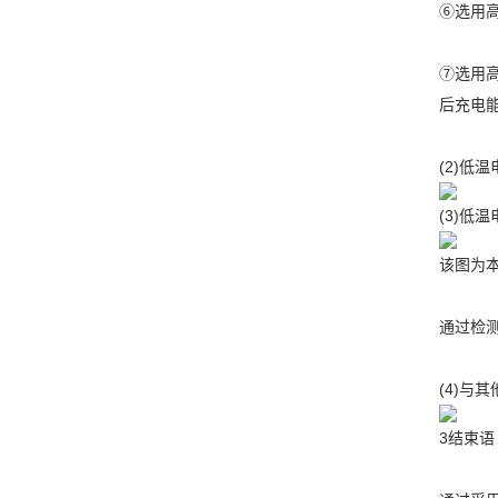
⑥选用高
⑦选用高
后充电能
(2)低
(3)低
该图为
通过检测
(4)与
3结束语