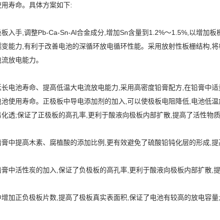
用寿命。具体方案如下:
板入手,调整Pb-Ca-Sn-Al合金成分,增加Sn含量到1.2%～1.5%,以
变能力,有利于改善电池的深循环放电循环性能。采用放射性板栅结构,将
电流放电能力。
延长电池寿命、提高低温大电流放电能力,采用高密度铅膏配方,在铅膏中适
池使用寿命。正极板中导电添加剂的加入,可以使极板电阻降低,电池低温
化透;保证了正极板的高孔率,更利于酸液向极板内部扩散,提高了活性物质
膏中提高木素、腐植酸的添加比例,更有效避免了硫酸铅钝化层的形成,提
膏中活性炭的加入,保证了负极板的高孔率,更利于酸液向极板内部扩散,提
增加正负极板片数,提高了极板真实表面积,保证了电池有较高的放电容量