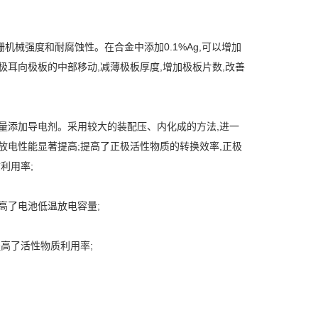
增加板栅机械强度和耐腐蚀性。在合金中添加0.1%Ag,可以增加
极耳向极板的中部移动,减薄极板厚度,增加极板片数,改善
量添加导电剂。采用较大的装配压、内化成的方法,进一
放电性能显著提高;提高了正极活性物质的转换效率,正极
利用率;
高了电池低温放电容量;
高了活性物质利用率;
;