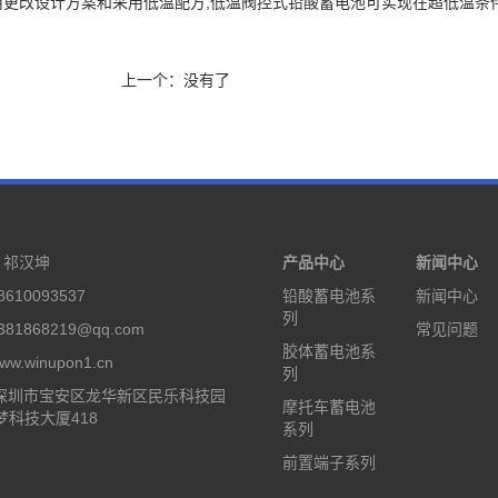
更改设计方案和采用低温配方,低温阀控式铅酸蓄电池可实现在超低温条件下(
上一个：没有了
：祁汉坤
产品中心
新闻中心
610093537
铅酸蓄电池系
新闻中心
列
81868219@qq.com
常见问题
胶体蓄电池系
.winupon1.cn
列
 深圳市宝安区龙华新区民乐科技园
摩托车蓄电池
梦科技大厦418
系列
前置端子系列