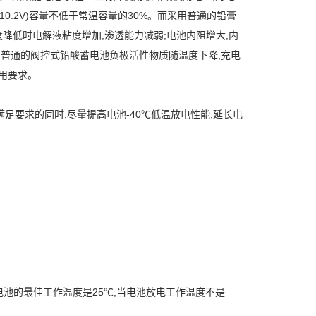
0.2V)容量不低于常温容量的30%。而采用普通的铅膏
度降低时电解液粘度增加,渗透能力减弱;电池内阻增大,内
,普通的阀控式铅酸蓄电池负极活性物质随温度下降,充电
用要求。
足要求的同时,尽量提高电池-40℃低温放电性能,延长电
池的最佳工作温度是25℃,当电池放电工作温度不是